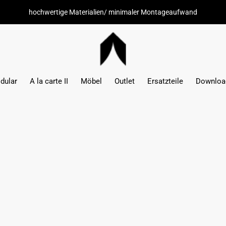
hochwertige Materialien/ minimaler Montageaufwand
dular
A la carte II
Möbel
Outlet
Ersatzteile
Downloa