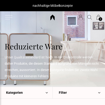
nachhaltige Möbelkonzepte
0
Reduzierte Ware
Unser Qualitätsstandard ist hoch. In der Endkontrolle werden
daher Produkte, die diesen Standard aufgrund von Mängeln nicht
erreichen, aussortiert. In dieser Kategorie finden Sie zweite Wahl
Produkte mit kleineren Fehlern
Kategorien
Filter