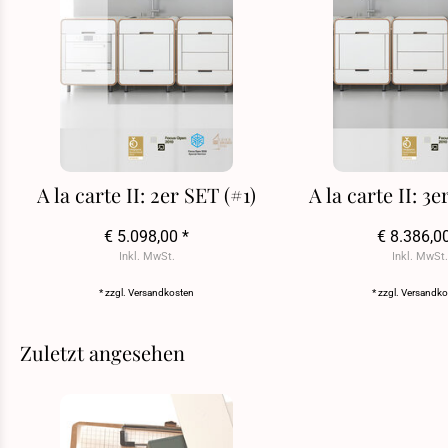
A la carte II: 2er SET (#1)
A la carte II: 3
€ 5.098,00 *
€ 8.386,0
Inkl. MwSt.
Inkl. MwSt.
* zzgl.
Versandkosten
* zzgl.
Versandko
Zuletzt angesehen