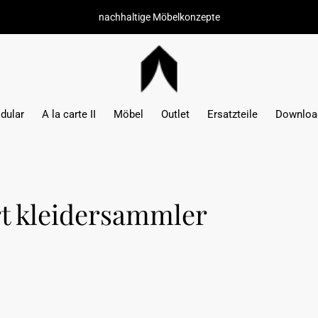
nachhaltige Möbelkonzepte
dular
A la carte II
Möbel
Outlet
Ersatzteile
Downloa
rt kleidersammler