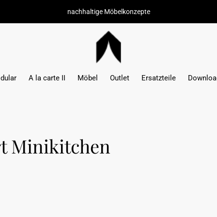
nachhaltige Möbelkonzepte
dular
A la carte II
Möbel
Outlet
Ersatzteile
Downloa
rt Minikitchen