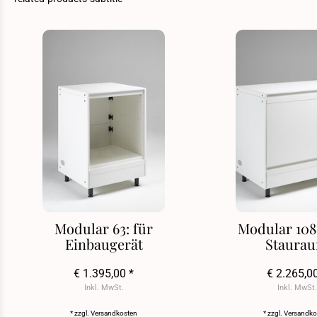
Modular 63: für
Modular 108:
Einbaugerät
Staura
€ 1.395,00 *
€ 2.265,0
Inkl. MwSt.
Inkl. MwSt.
* zzgl.
Versandkosten
* zzgl.
Versandko