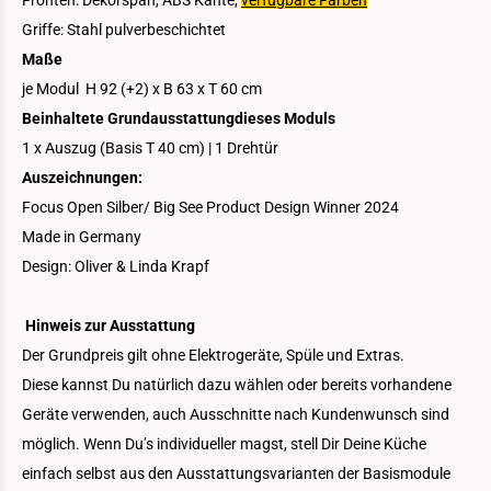
Fronten: Dekorspan, ABS Kante,
verfügbare Farben
Griffe: Stahl pulverbeschichtet
Maße
je Modul H 92 (+2) x B 63 x T 60 cm
Beinhaltete Grundausstattung
dieses Moduls
1 x Auszug (Basis T 40 cm) | 1 Drehtür
Auszeichnungen:
Focus Open Silber/ Big See Product Design Winner 2024
Made in Germany
Design: Oliver & Linda Krapf
Hinweis zur Ausstattung
Der Grundpreis gilt ohne Elektrogeräte, Spüle und Extras.
Diese kannst Du natürlich dazu wählen oder bereits vorhandene
Geräte verwenden, auch Ausschnitte nach Kundenwunsch sind
möglich. Wenn Du’s individueller magst, stell Dir Deine Küche
einfach selbst aus den Ausstattungsvarianten der Basismodule