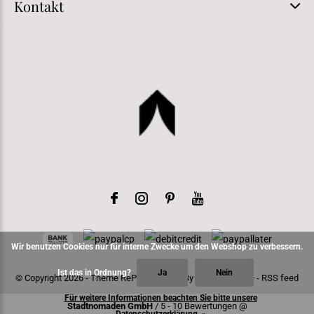
Kontakt
Wir benutzen Cookies nur für interne Zwecke um den Webshop zu verbessern.
Ist das in Ordnung?
Ja
Nein
© Copyright
2026
- Theme RePos - Theme By
DMWS
x
Plus+
-
RSS feed
Für weitere Informationen beachten Sie bitte unsere
Stadtnomaden GmbH
/
5
-
10
Bewertungen @