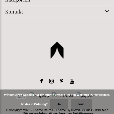
Kontakt
Wir benutzen Cookies nur für interne Zwecke um den Webshop zu verbessern.
Ist das in Ordnung?
Ja
Nein
© Copyright
2026
- Theme RePos - Theme By
DMWS
x
Plus+
-
RSS feed
Für weitere Informationen beachten Sie bitte unsere