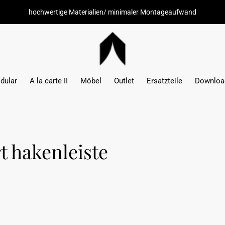
hochwertige Materialien/ minimaler Montageaufwand
dular
A la carte II
Möbel
Outlet
Ersatzteile
Downloa
t hakenleiste