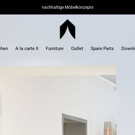
hochwertige Materialien/ minimaler Montageaufwand
chen
A la carte II
Furniture
Outlet
Spare Parts
Downl