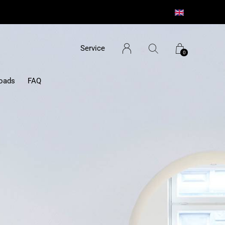
Service
0
oads
FAQ